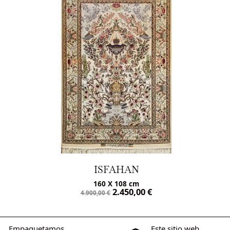
ISFAHAN
IS
160 X 108 cm
166 
2.450,00
€
4.900,00
€
4.990,00
€
Empaquetamos
Este sitio web