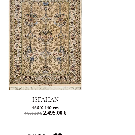
FAHAN
ISFAHAN
X 110 cm
160 X 108 cm
2.495,00
€
2.450,00
4.900,00
€