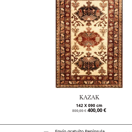
KAZAK
142 X 090 cm
400,00
€
800,00
€
Envío gratuíto Península