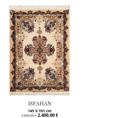
ISFAHAN
156 X 112 cm
2.450,00
€
4.900,00
€