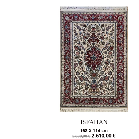
FAHAN
ISFAHAN
X 114 cm
166 X 110 cm
2.610,00
€
2.475,00
4.950,00
€