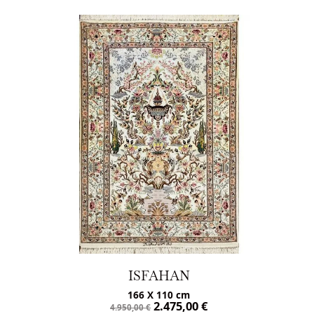
ISFAHAN
145 X 101 cm
€
2.400,00
€
4.800,00
€