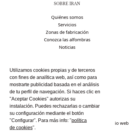
SOBRE IRÁN
Quiénes somos
Servicios
Zonas de fabricación
Conozca las alfombras
Noticias
CONTACTO
Utilizamos cookies propias y de terceros
con fines de analítica web, así como para
Contacto
mostrarte publicidad basada en el análisis
Política de privacidad
de tu perfil de navegación. Si haces clic en
Política de cookies
"Aceptar Cookies" autorizas su
Condiciones de uso y contratación
instalación. Puedes rechazarlas o cambiar
su configuración mediante el botón
"Configurar". Para más info: "
política
© Irán Alfombras. Todos los derechos reservados. Sitio web
de cookies
".
creado por
POM Standard
.