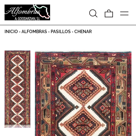
INICIO
-
ALFOMBRAS
-
PASILLOS
-
CHENAR