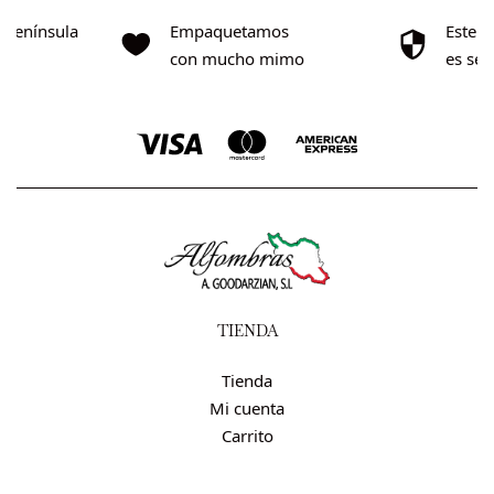
o Península
Empaquetamos
Este s
0€
con mucho mimo
es se
TIENDA
Tienda
Mi cuenta
Carrito