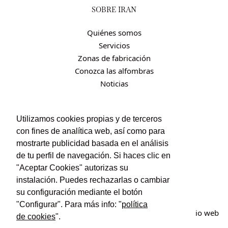
SOBRE IRÁN
Quiénes somos
Servicios
Zonas de fabricación
Conozca las alfombras
Noticias
CONTACTO
Utilizamos cookies propias y de terceros
con fines de analítica web, así como para
Contacto
mostrarte publicidad basada en el análisis
Política de privacidad
de tu perfil de navegación. Si haces clic en
Política de cookies
"Aceptar Cookies" autorizas su
Condiciones de uso y contratación
instalación. Puedes rechazarlas o cambiar
su configuración mediante el botón
"Configurar". Para más info: "
política
© Irán Alfombras. Todos los derechos reservados. Sitio web
de cookies
".
creado por
POM Standard
.