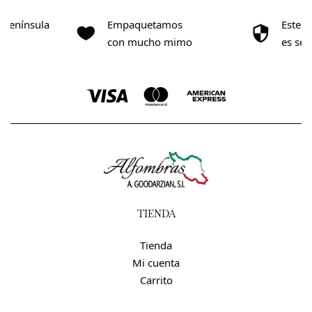
o Península
Empaquetamos
Este s
0€
con mucho mimo
es se
TIENDA
Tienda
Mi cuenta
Carrito