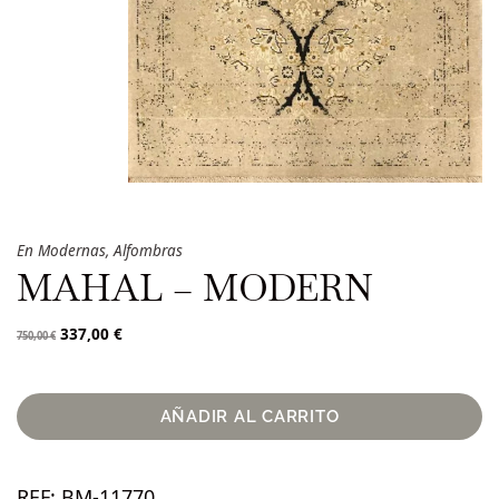
En
Modernas
,
Alfombras
MAHAL – MODERN
337,00
€
750,00
€
AÑADIR AL CARRITO
REF:
BM-11770