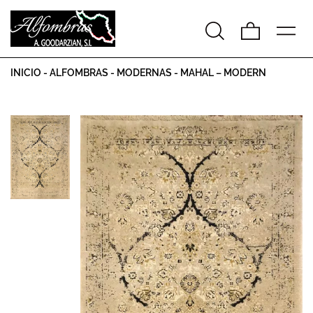
INICIO
-
ALFOMBRAS
-
MODERNAS
-
MAHAL – MODERN