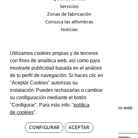
Servicios
Zonas de fabricación
Conozca las alfombras
Noticias
CONTACTO
Utilizamos cookies propias y de terceros
con fines de analítica web, así como para
Contacto
mostrarte publicidad basada en el análisis
Política de privacidad
de tu perfil de navegación. Si haces clic en
Política de cookies
"Aceptar Cookies" autorizas su
Condiciones de uso y contratación
instalación. Puedes rechazarlas o cambiar
su configuración mediante el botón
"Configurar". Para más info: "
política
© Irán Alfombras. Todos los derechos reservados. Sitio web
de cookies
".
creado por
POM Standard
.
CONFIGURAR
ACEPTAR