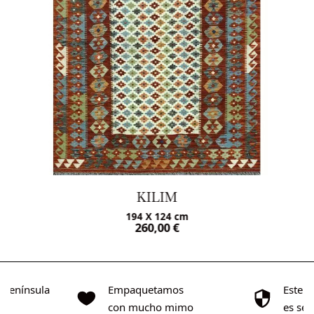
KILIM
194 X 124 cm
260,00
€
o Península
Empaquetamos
Este s
0€
con mucho mimo
es se