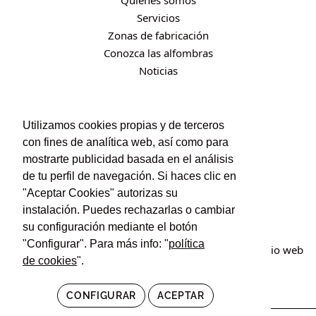
Quiénes somos
Servicios
Zonas de fabricación
Conozca las alfombras
Noticias
CONTACTO
Utilizamos cookies propias y de terceros
con fines de analítica web, así como para
Contacto
mostrarte publicidad basada en el análisis
Política de privacidad
de tu perfil de navegación. Si haces clic en
Política de cookies
"Aceptar Cookies" autorizas su
Condiciones de uso y contratación
instalación. Puedes rechazarlas o cambiar
su configuración mediante el botón
"Configurar". Para más info: "
política
© Irán Alfombras. Todos los derechos reservados. Sitio web
de cookies
".
creado por
POM Standard
.
CONFIGURAR
ACEPTAR