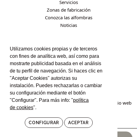
Servicios
Zonas de fabricación
Conozca las alfombras
Noticias
CONTACTO
Utilizamos cookies propias y de terceros
con fines de analítica web, así como para
Contacto
mostrarte publicidad basada en el análisis
Política de privacidad
de tu perfil de navegación. Si haces clic en
Política de cookies
"Aceptar Cookies" autorizas su
Condiciones de uso y contratación
instalación. Puedes rechazarlas o cambiar
su configuración mediante el botón
"Configurar". Para más info: "
política
© Irán Alfombras. Todos los derechos reservados. Sitio web
de cookies
".
creado por
POM Standard
.
CONFIGURAR
ACEPTAR
799,00
€