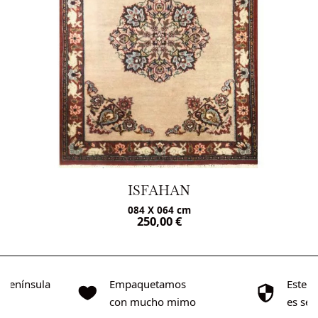
ISFAHAN
084 X 064 cm
250,00
€
o Península
Empaquetamos
Este s
0€
con mucho mimo
es se