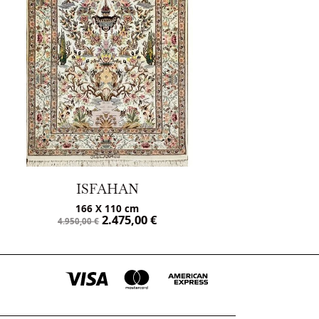
ISFAHAN
166 X 110 cm
2.475,00
€
4.950,00
€