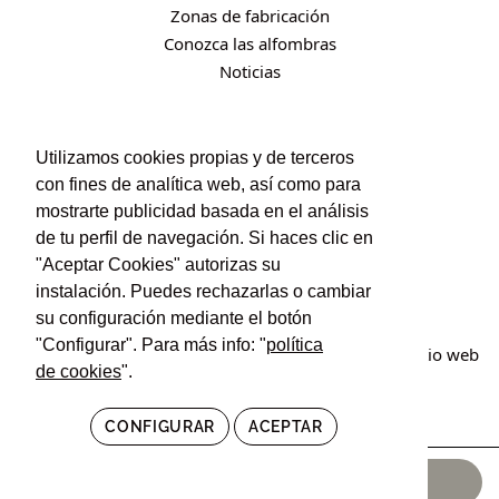
Zonas de fabricación
Conozca las alfombras
Noticias
CONTACTO
Utilizamos cookies propias y de terceros
con fines de analítica web, así como para
Contacto
mostrarte publicidad basada en el análisis
Política de privacidad
de tu perfil de navegación. Si haces clic en
Política de cookies
"Aceptar Cookies" autorizas su
Condiciones de uso y contratación
instalación. Puedes rechazarlas o cambiar
su configuración mediante el botón
"Configurar". Para más info: "
política
© Irán Alfombras. Todos los derechos reservados. Sitio web
de cookies
".
creado por
POM Standard
.
CONFIGURAR
ACEPTAR
145,00
€
AÑADIR AL CARRITO