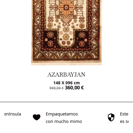
AZARBAYJAN
148 X 096 cm
360,00
€
900,00
€
o Península
Empaquetamos
Este s
0€
con mucho mimo
es se