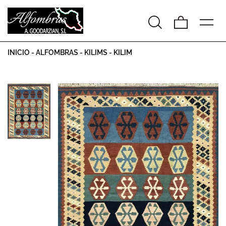
INICIO
-
ALFOMBRAS
-
KILIMS
-
KILIM