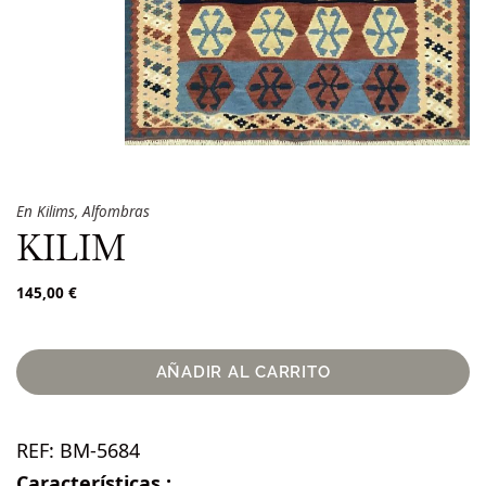
En
Kilims
,
Alfombras
KILIM
145,00
€
AÑADIR AL CARRITO
REF:
BM-5684
Características :