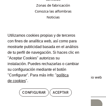
Zonas de fabricación
Conozca las alfombras
Noticias
CONTACTO
Utilizamos cookies propias y de terceros
con fines de analítica web, así como para
Contacto
mostrarte publicidad basada en el análisis
Política de privacidad
de tu perfil de navegación. Si haces clic en
Política de cookies
"Aceptar Cookies" autorizas su
Condiciones de uso y contratación
instalación. Puedes rechazarlas o cambiar
su configuración mediante el botón
"Configurar". Para más info: "
política
© Irán Alfombras. Todos los derechos reservados. Sitio web
de cookies
".
creado por
POM Standard
.
CONFIGURAR
ACEPTAR
490,00
€
AÑADIR AL CARRITO