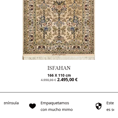
ISFAHAN
166 X 110 cm
2.495,00
€
4.990,00
€
o Península
Empaquetamos
Este s
0€
con mucho mimo
es se