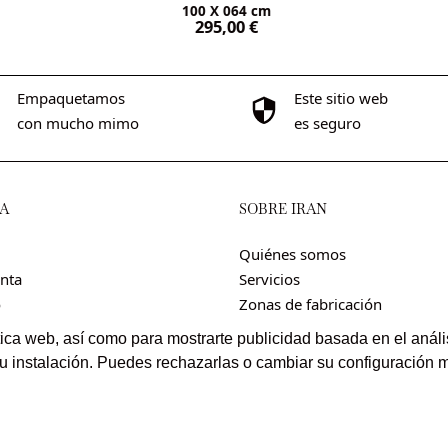
100 X 064 cm
295,00
€
Empaquetamos
Este sitio web
con mucho mimo
es seguro
A
SOBRE IRÁN
Quiénes somos
nta
Servicios
o
Zonas de fabricación
Conozca las alfombras
ica web, así como para mostrarte publicidad basada en el análisi
Noticias
su instalación. Puedes rechazarlas o cambiar su configuración 
ombras. Todos los derechos reservados. Sitio web creado por
POM