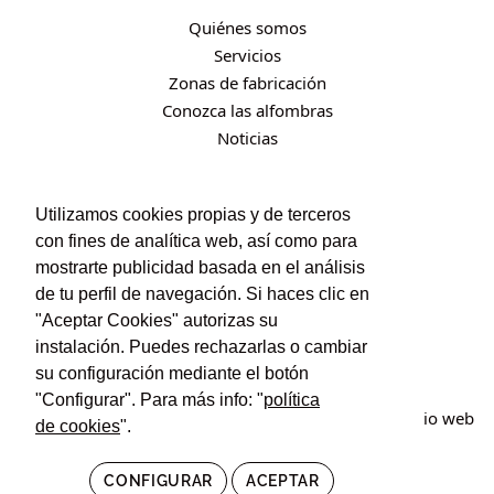
Quiénes somos
Servicios
Zonas de fabricación
Conozca las alfombras
Noticias
CONTACTO
Utilizamos cookies propias y de terceros
con fines de analítica web, así como para
Contacto
mostrarte publicidad basada en el análisis
Política de privacidad
de tu perfil de navegación. Si haces clic en
Política de cookies
"Aceptar Cookies" autorizas su
Condiciones de uso y contratación
instalación. Puedes rechazarlas o cambiar
su configuración mediante el botón
"Configurar". Para más info: "
política
© Irán Alfombras. Todos los derechos reservados. Sitio web
de cookies
".
creado por
POM Standard
.
CONFIGURAR
ACEPTAR