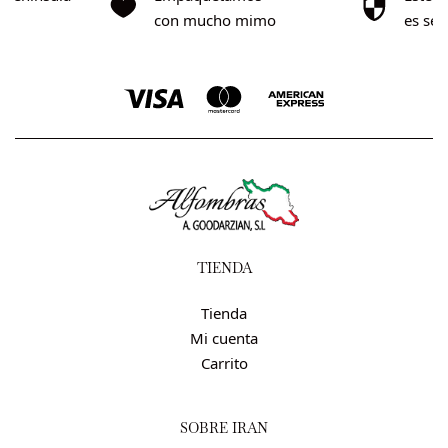
0€
con mucho mimo
es se
TIENDA
Tienda
Mi cuenta
Carrito
SOBRE IRÁN