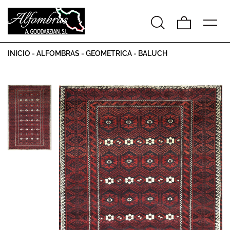
INICIO
-
ALFOMBRAS
-
GEOMETRICA
-
BALUCH