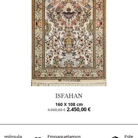
ISFAHAN
160 X 108 cm
2.450,00
€
4.900,00
€
o Península
Empaquetamos
Este s