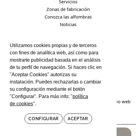
Servicios
Zonas de fabricación
Conozca las alfombras
Noticias
CONTACTO
Utilizamos cookies propias y de terceros
con fines de analítica web, así como para
Contacto
mostrarte publicidad basada en el análisis
Política de privacidad
de tu perfil de navegación. Si haces clic en
Política de cookies
"Aceptar Cookies" autorizas su
Condiciones de uso y contratación
instalación. Puedes rechazarlas o cambiar
su configuración mediante el botón
"Configurar". Para más info: "
política
© Irán Alfombras. Todos los derechos reservados. Sitio web
de cookies
".
creado por
POM Standard
.
CONFIGURAR
ACEPTAR
990,00
€
AÑADIR AL CARRITO
445,00
€