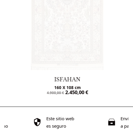
ISFAHAN
160 X 108 cm
2.450,00
€
4.900,00
€
os
Este sitio web
Envío 
imo
es seguro
a part