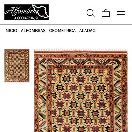
INICIO
-
ALFOMBRAS
-
GEOMETRICA
-
ALADAG