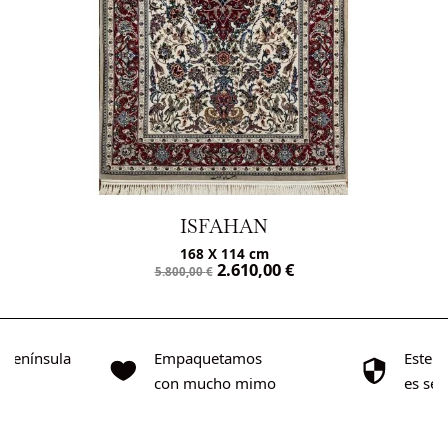
ISFAHAN
168 X 114 cm
2.610,00
€
5.800,00
€
o Península
Empaquetamos
Este s
0€
con mucho mimo
es se