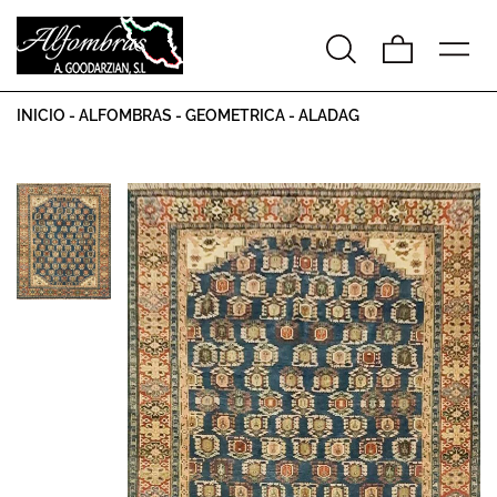
INICIO
-
ALFOMBRAS
-
GEOMETRICA
-
ALADAG