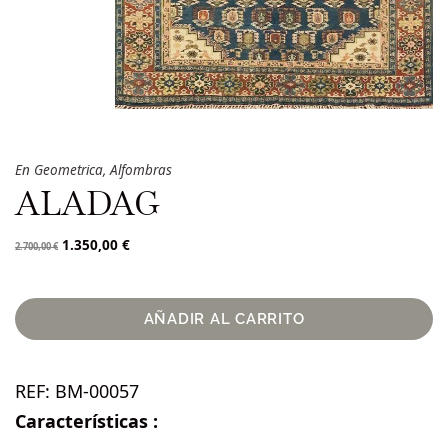
En
Geometrica
,
Alfombras
ALADAG
1.350,00
€
2.700,00
€
AÑADIR AL CARRITO
REF:
BM-00057
Características :