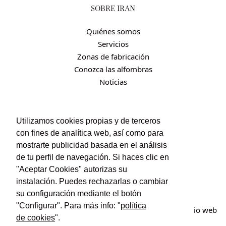
SOBRE IRÁN
Quiénes somos
Servicios
Zonas de fabricación
Conozca las alfombras
Noticias
CONTACTO
Utilizamos cookies propias y de terceros
con fines de analítica web, así como para
Contacto
mostrarte publicidad basada en el análisis
Política de privacidad
de tu perfil de navegación. Si haces clic en
Política de cookies
"Aceptar Cookies" autorizas su
Condiciones de uso y contratación
instalación. Puedes rechazarlas o cambiar
su configuración mediante el botón
"Configurar". Para más info: "
política
© Irán Alfombras. Todos los derechos reservados. Sitio web
de cookies
".
creado por
POM Standard
.