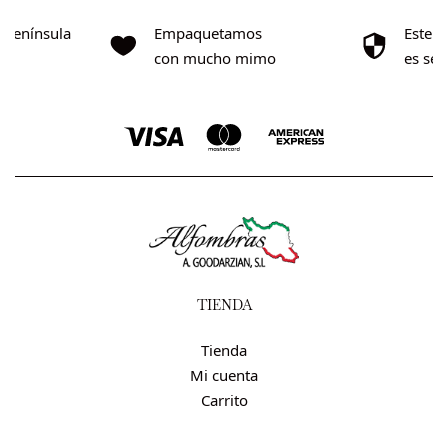
o Península
Empaquetamos
Este s
0€
con mucho mimo
es se
TIENDA
Tienda
Mi cuenta
Carrito