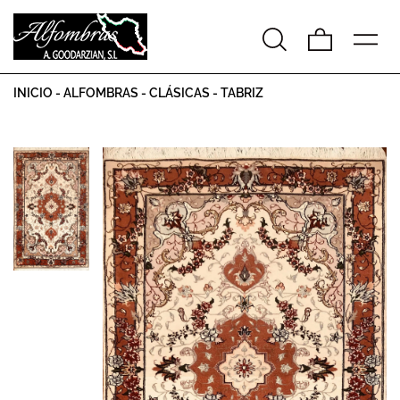
INICIO
-
ALFOMBRAS
-
CLÁSICAS
-
TABRIZ