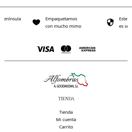
o Península
Empaquetamos
Este s
0€
con mucho mimo
es se
TIENDA
Tienda
Mi cuenta
Carrito