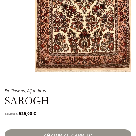
En
Clásicas
,
Alfombras
SAROGH
525,00
€
1.050,00
€
AÑADIR AL CARRITO