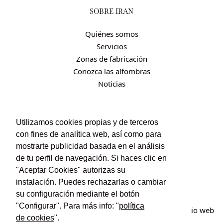
SOBRE IRÁN
Quiénes somos
Servicios
Zonas de fabricación
Conozca las alfombras
Noticias
CONTACTO
Utilizamos cookies propias y de terceros
con fines de analítica web, así como para
Contacto
mostrarte publicidad basada en el análisis
Política de privacidad
de tu perfil de navegación. Si haces clic en
Política de cookies
"Aceptar Cookies" autorizas su
Condiciones de uso y contratación
instalación. Puedes rechazarlas o cambiar
su configuración mediante el botón
"Configurar". Para más info: "
política
© Irán Alfombras. Todos los derechos reservados. Sitio web
de cookies
".
creado por
POM Standard
.