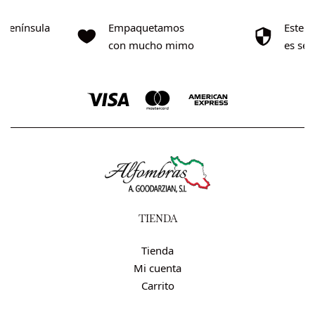
o Península
Empaquetamos
Este s
0€
con mucho mimo
es se
TIENDA
Tienda
Mi cuenta
Carrito