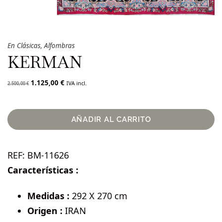
En
Clásicas
,
Alfombras
KERMAN
1.125,00
€
IVA incl.
2.500,00
€
AÑADIR AL CARRITO
REF:
BM-11626
Características :
Medidas :
292 X 270 cm
Origen :
IRAN