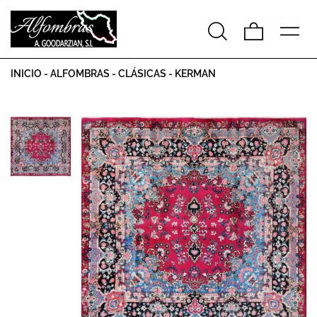
INICIO
-
ALFOMBRAS
-
CLÁSICAS
-
KERMAN