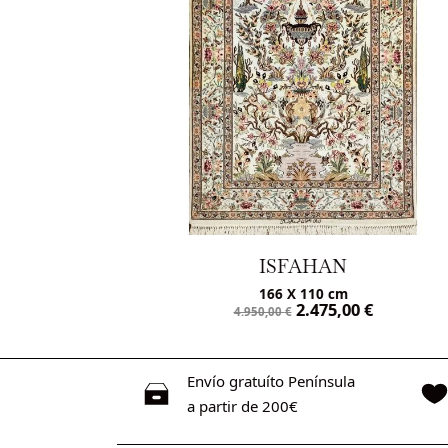
ISFAHAN
166 X 110 cm
€
2.475,00
€
4.950,00
€
Envío gratuíto Península
a partir de 200€