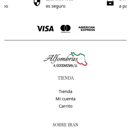
imo
es seguro
a part
TIENDA
Tienda
Mi cuenta
Carrito
SOBRE IRÁN