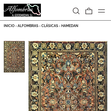
INICIO
-
ALFOMBRAS
-
CLÁSICAS
-
HAMEDAN