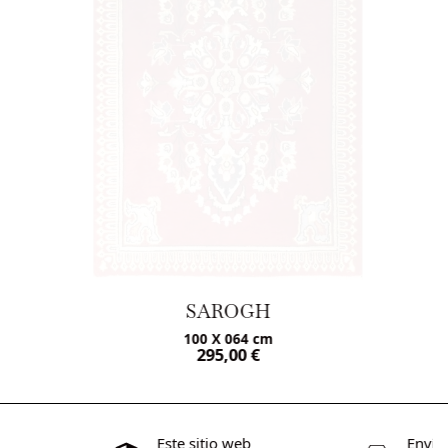
SAROGH
100 X 064 cm
295,00
€
os
Este sitio web
Envío 