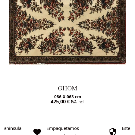
GHOM
086 X 063 cm
425,00
€
IVA incl.
o Península
Empaquetamos
Este s