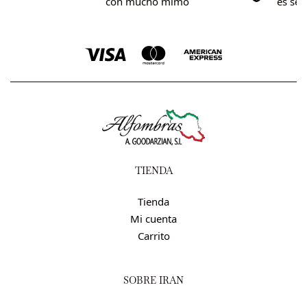
0€
con mucho mimo
es se
TIENDA
Tienda
Mi cuenta
Carrito
SOBRE IRÁN