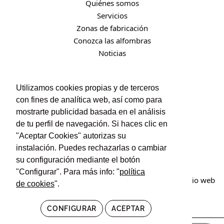
Quiénes somos
Servicios
Zonas de fabricación
Conozca las alfombras
Noticias
CONTACTO
Utilizamos cookies propias y de terceros
con fines de analítica web, así como para
Contacto
mostrarte publicidad basada en el análisis
Política de privacidad
de tu perfil de navegación. Si haces clic en
Política de cookies
"Aceptar Cookies" autorizas su
Condiciones de uso y contratación
instalación. Puedes rechazarlas o cambiar
su configuración mediante el botón
"Configurar". Para más info: "
política
© Irán Alfombras. Todos los derechos reservados. Sitio web
de cookies
".
creado por
POM Standard
.
CONFIGURAR
ACEPTAR