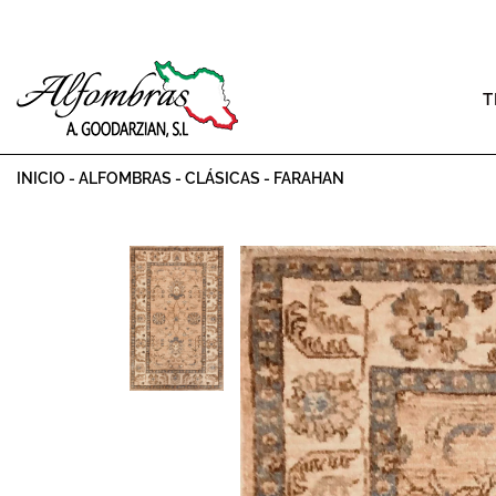
T
INICIO
-
ALFOMBRAS
-
CLÁSICAS
-
FARAHAN