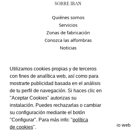
SOBRE IRÁN
Quiénes somos
Servicios
Zonas de fabricación
Conozca las alfombras
Noticias
CONTACTO
Utilizamos cookies propias y de terceros
con fines de analítica web, así como para
Contacto
mostrarte publicidad basada en el análisis
Política de privacidad
de tu perfil de navegación. Si haces clic en
Política de cookies
"Aceptar Cookies" autorizas su
Condiciones de uso y contratación
instalación. Puedes rechazarlas o cambiar
su configuración mediante el botón
"Configurar". Para más info: "
política
© Irán Alfombras. Todos los derechos reservados. Sitio web
de cookies
".
creado por
POM Standard
.