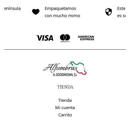
o Península
Empaquetamos
Este s
0€
con mucho mimo
es se
TIENDA
Tienda
Mi cuenta
Carrito