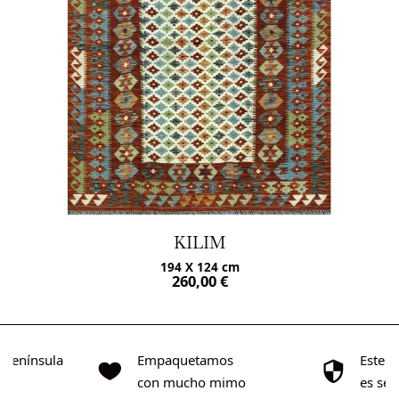
KILIM
194 X 124 cm
260,00
€
o Península
Empaquetamos
Este s
0€
con mucho mimo
es se