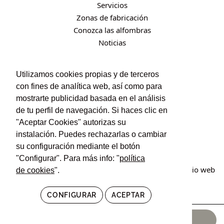
Servicios
Zonas de fabricación
Conozca las alfombras
Noticias
Utilizamos cookies propias y de terceros
CONTACTO
con fines de analítica web, así como para
Contacto
mostrarte publicidad basada en el análisis
Política de privacidad
de tu perfil de navegación. Si haces clic en
Política de cookies
"Aceptar Cookies" autorizas su
instalación. Puedes rechazarlas o cambiar
Condiciones de uso y contratación
su configuración mediante el botón
"Configurar". Para más info: "
política
© Irán Alfombras. Todos los derechos reservados. Sitio web
de cookies
".
creado por
POM Standard
.
CONFIGURAR
ACEPTAR
37.000,00
€
AÑADIR AL CARRITO
25.000,00
€