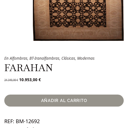
En
Alfombras
,
BT-Iranalfambras
,
Clásicas
,
Modernas
FARAHAN
10.953,00
€
24.340,00
€
AÑADIR AL CARRITO
REF:
BM-12692