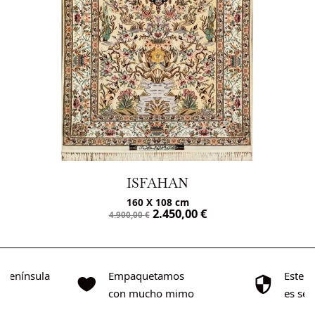
ISFAHAN
160 X 108 cm
2.450,00
€
4.900,00
€
o Península
Empaquetamos
Este s
0€
con mucho mimo
es se