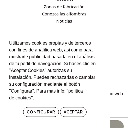
Zonas de fabricación
Conozca las alfombras
Noticias
CONTACTO
Utilizamos cookies propias y de terceros
con fines de analítica web, así como para
Contacto
mostrarte publicidad basada en el análisis
Política de privacidad
de tu perfil de navegación. Si haces clic en
Política de cookies
"Aceptar Cookies" autorizas su
Condiciones de uso y contratación
instalación. Puedes rechazarlas o cambiar
su configuración mediante el botón
"Configurar". Para más info: "
política
© Irán Alfombras. Todos los derechos reservados. Sitio web
de cookies
".
creado por
POM Standard
.
CONFIGURAR
ACEPTAR
24.340,00
€
AÑADIR AL CARRITO