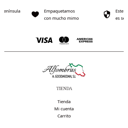
o Península
Empaquetamos
Este s
0€
con mucho mimo
es se
TIENDA
Tienda
Mi cuenta
Carrito