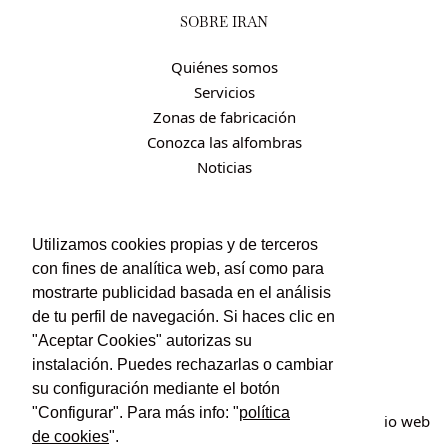
SOBRE IRÁN
Quiénes somos
Servicios
Zonas de fabricación
Conozca las alfombras
Noticias
CONTACTO
Utilizamos cookies propias y de terceros
con fines de analítica web, así como para
Contacto
mostrarte publicidad basada en el análisis
Política de privacidad
de tu perfil de navegación. Si haces clic en
Política de cookies
"Aceptar Cookies" autorizas su
Condiciones de uso y contratación
instalación. Puedes rechazarlas o cambiar
su configuración mediante el botón
"Configurar". Para más info: "
política
© Irán Alfombras. Todos los derechos reservados. Sitio web
de cookies
".
creado por
POM Standard
.