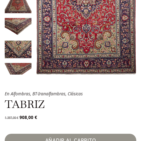
En
Alfombras
,
BT-Iranalfambras
,
Clásicas
TABRIZ
908,00
€
1.397,00
€
AÑADIR AL CARRITO