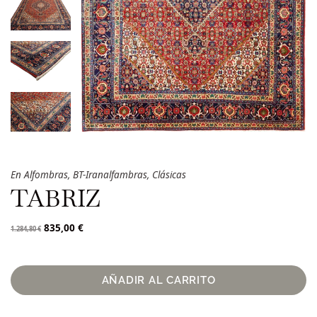
En
Alfombras
,
BT-Iranalfambras
,
Clásicas
TABRIZ
835,00
€
1.284,80
€
AÑADIR AL CARRITO