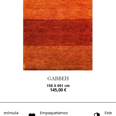
GABBEH
158 X 091 cm
145,00
€
o Península
Empaquetamos
Este s