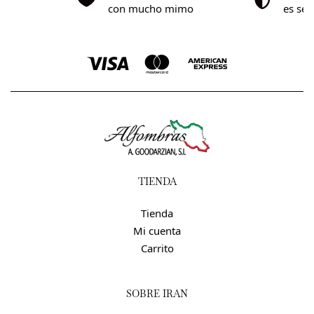
0€
con mucho mimo
es se
TIENDA
Tienda
Mi cuenta
Carrito
SOBRE IRÁN