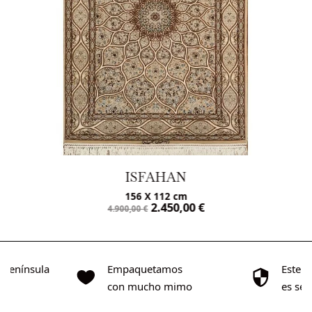
ISFAHAN
156 X 112 cm
2.450,00
€
4.900,00
€
o Península
Empaquetamos
Este s
0€
con mucho mimo
es se