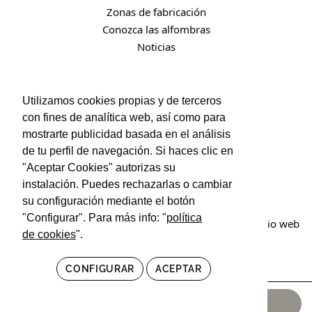
Zonas de fabricación
Conozca las alfombras
Noticias
CONTACTO
Utilizamos cookies propias y de terceros
con fines de analítica web, así como para
Contacto
mostrarte publicidad basada en el análisis
Política de privacidad
de tu perfil de navegación. Si haces clic en
Política de cookies
"Aceptar Cookies" autorizas su
Condiciones de uso y contratación
instalación. Puedes rechazarlas o cambiar
su configuración mediante el botón
"Configurar". Para más info: "
política
© Irán Alfombras. Todos los derechos reservados. Sitio web
de cookies
".
creado por
POM Standard
.
CONFIGURAR
ACEPTAR
2.678,00
€
AÑADIR AL CARRITO