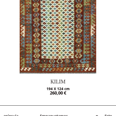
KILIM
194 X 124 cm
260,00
€
o Península
Empaquetamos
Este s