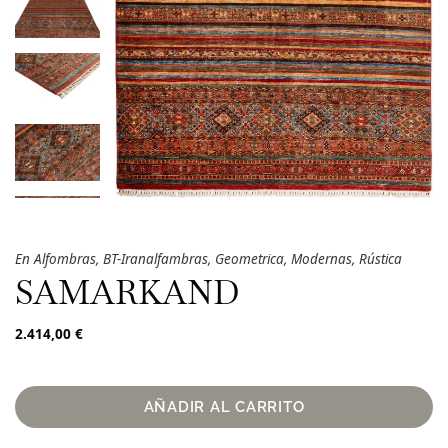
En
Alfombras
,
BT-Iranalfambras
,
Geometrica
,
Modernas
,
Rústica
SAMARKAND
2.414,00
€
AÑADIR AL CARRITO