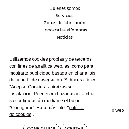
Quiénes somos
Servicios
Zonas de fabricación
Conozca las alfombras
Noticias
CONTACTO
Utilizamos cookies propias y de terceros
con fines de analítica web, así como para
Contacto
mostrarte publicidad basada en el análisis
Política de privacidad
de tu perfil de navegación. Si haces clic en
Política de cookies
"Aceptar Cookies" autorizas su
Condiciones de uso y contratación
instalación. Puedes rechazarlas o cambiar
su configuración mediante el botón
"Configurar". Para más info: "
política
© Irán Alfombras. Todos los derechos reservados. Sitio web
de cookies
".
creado por
POM Standard
.
CONFIGURAR
ACEPTAR