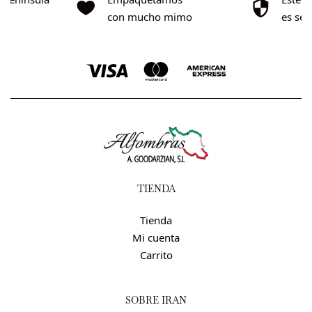
0€
con mucho mimo
es se
TIENDA
Tienda
Mi cuenta
Carrito
SOBRE IRÁN