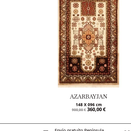
ZARBAYJAN
KILIM
148 X 096 cm
194 X 124
360,00
€
260,00
00,00
€
Envío gratuíto Península