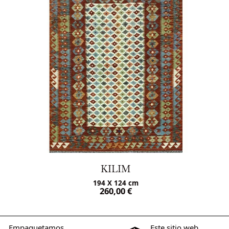
KAZAK
 cm
142 X 090 cm
€
400,00
€
800,00
€
Empaquetamos
Este sitio web