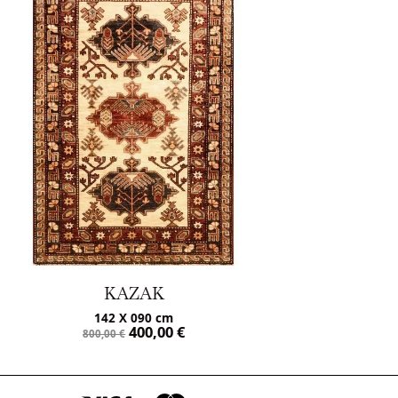
ISFAHAN
165 X 107 cm
2.475,00
€
4.950,00
€