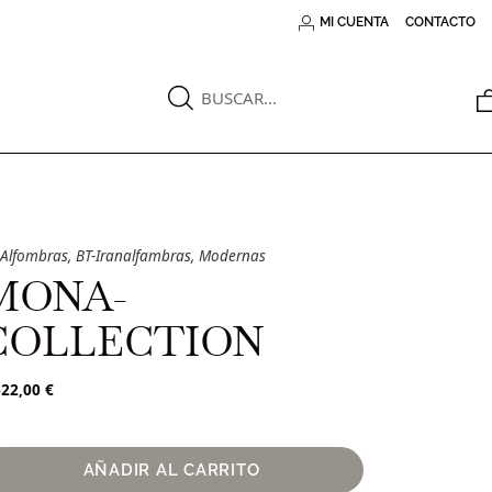
MI CUENTA
CONTACTO
Alfombras
,
BT-Iranalfambras
,
Modernas
MONA-
COLLECTION
622,00
€
AÑADIR AL CARRITO