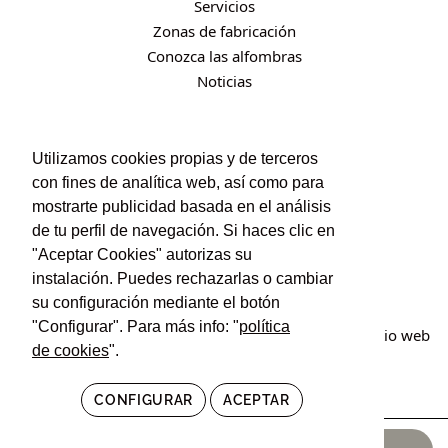
Servicios
Zonas de fabricación
Conozca las alfombras
Noticias
CONTACTO
Utilizamos cookies propias y de terceros
con fines de analítica web, así como para
Contacto
mostrarte publicidad basada en el análisis
Política de privacidad
de tu perfil de navegación. Si haces clic en
Política de cookies
"Aceptar Cookies" autorizas su
Condiciones de uso y contratación
instalación. Puedes rechazarlas o cambiar
su configuración mediante el botón
"Configurar". Para más info: "
política
© Irán Alfombras. Todos los derechos reservados. Sitio web
de cookies
".
creado por
POM Standard
.
CONFIGURAR
ACEPTAR