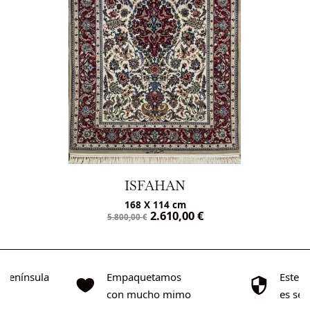
ISFAHAN
168 X 114 cm
2.610,00
€
5.800,00
€
o Península
Empaquetamos
Este s
0€
con mucho mimo
es se