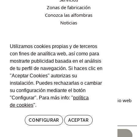
Zonas de fabricación
Conozca las alfombras
Noticias
CONTACTO
Utilizamos cookies propias y de terceros
con fines de analítica web, así como para
Contacto
mostrarte publicidad basada en el análisis
Política de privacidad
de tu perfil de navegación. Si haces clic en
Política de cookies
"Aceptar Cookies" autorizas su
Condiciones de uso y contratación
instalación. Puedes rechazarlas o cambiar
su configuración mediante el botón
"Configurar". Para más info: "
política
© Irán Alfombras. Todos los derechos reservados. Sitio web
de cookies
".
creado por
POM Standard
.
CONFIGURAR
ACEPTAR
2.190,00
€
AÑADIR AL CARRITO