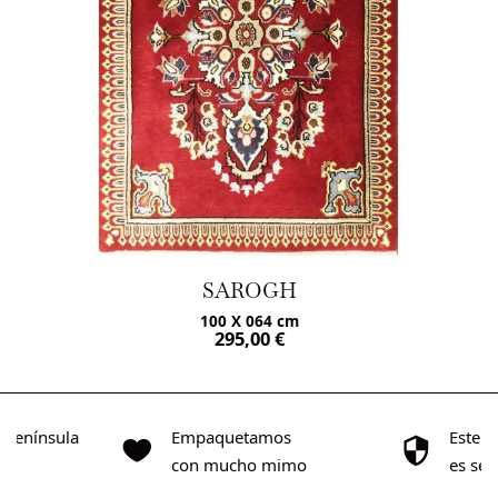
SAROGH
100 X 064 cm
295,00
€
o Península
Empaquetamos
Este s
0€
con mucho mimo
es se