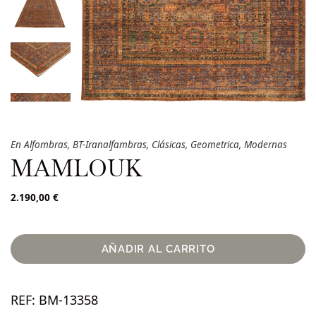
En
Alfombras
,
BT-Iranalfambras
,
Clásicas
,
Geometrica
,
Modernas
MAMLOUK
2.190,00
€
AÑADIR AL CARRITO
REF:
BM-13358