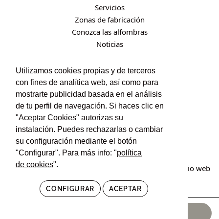
Servicios
Zonas de fabricación
Conozca las alfombras
Noticias
Utilizamos cookies propias y de terceros
CONTACTO
con fines de analítica web, así como para
mostrarte publicidad basada en el análisis
Contacto
de tu perfil de navegación. Si haces clic en
Política de privacidad
"Aceptar Cookies" autorizas su
Política de cookies
instalación. Puedes rechazarlas o cambiar
Condiciones de uso y contratación
su configuración mediante el botón
"Configurar". Para más info: "
política
de cookies
".
© Irán Alfombras. Todos los derechos reservados. Sitio web
creado por
POM Standard
.
CONFIGURAR
ACEPTAR
3.626,00
€
AÑADIR AL CARRITO