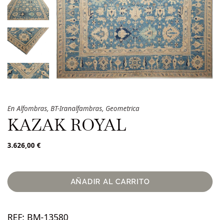
En
Alfombras
,
BT-Iranalfambras
,
Geometrica
KAZAK ROYAL
3.626,00
€
AÑADIR AL CARRITO
REF:
BM-13580