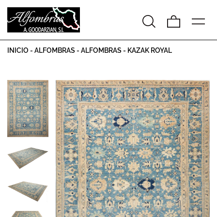
INICIO
-
ALFOMBRAS
-
ALFOMBRAS
-
KAZAK ROYAL