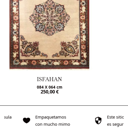
ISFAHAN
156 X 112 cm
2.450,00
€
4.900,00
€
tamos
Este sitio web
E
ho mimo
es seguro
a