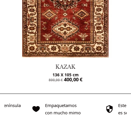
KAZAK
136 X 105 cm
400,00
€
800,00
€
o Península
Empaquetamos
Este s
0€
con mucho mimo
es se