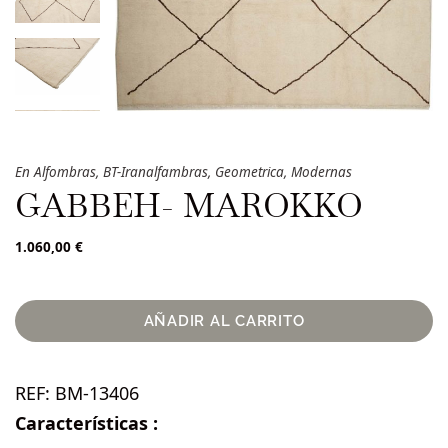
En
Alfombras
,
BT-Iranalfambras
,
Geometrica
,
Modernas
GABBEH- MAROKKO
1.060,00
€
AÑADIR AL CARRITO
REF:
BM-13406
Características :