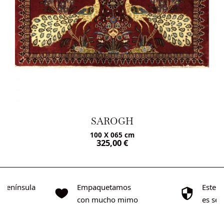
SAROGH
100 X 065 cm
325,00
€
o Península
Empaquetamos
Este s
0€
con mucho mimo
es se