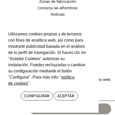
Zonas de fabricación
Conozca las alfombras
Noticias
CONTACTO
Utilizamos cookies propias y de terceros
con fines de analítica web, así como para
Contacto
mostrarte publicidad basada en el análisis
Política de privacidad
de tu perfil de navegación. Si haces clic en
Política de cookies
"Aceptar Cookies" autorizas su
Condiciones de uso y contratación
instalación. Puedes rechazarlas o cambiar
su configuración mediante el botón
"Configurar". Para más info: "
política
© Irán Alfombras. Todos los derechos reservados. Sitio web
de cookies
".
creado por
POM Standard
.
CONFIGURAR
ACEPTAR
1.356,00
€
AÑADIR AL CARRITO