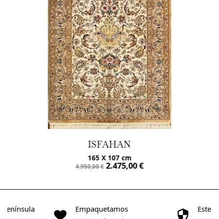
ISFAHAN
165 X 107 cm
2.475,00
€
4.950,00
€
o Península
Empaquetamos
Este s