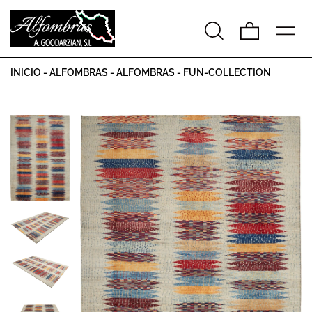
INICIO
-
ALFOMBRAS
-
ALFOMBRAS
-
FUN-COLLECTION