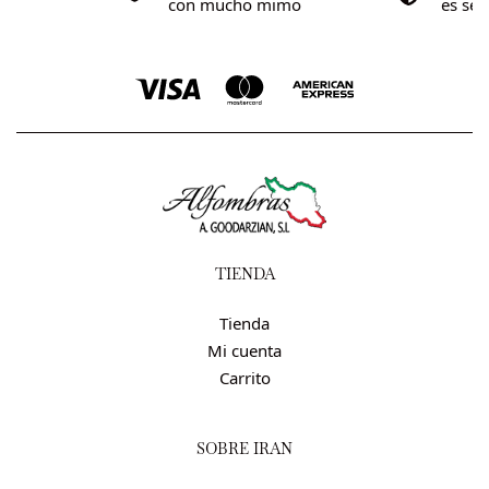
0€
con mucho mimo
es se
TIENDA
Tienda
Mi cuenta
Carrito
SOBRE IRÁN